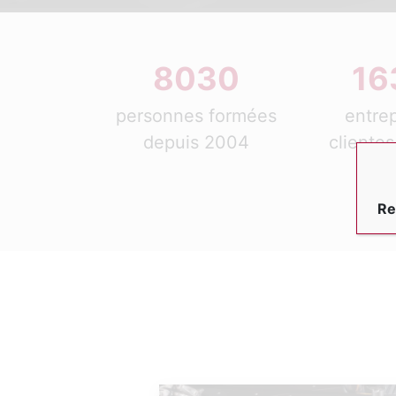
8030
16
personnes formées
entrep
depuis 2004
clientes
20
Re