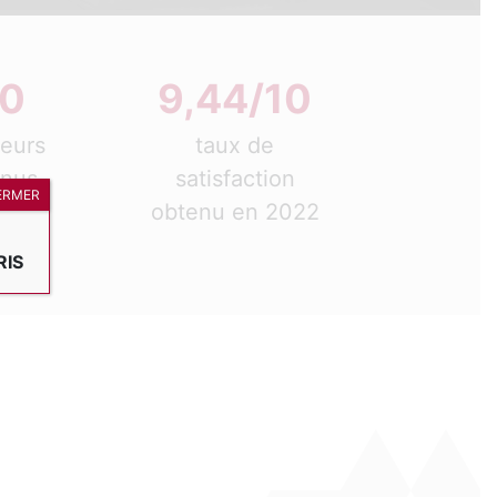
50
9,44/10
teurs
taux de
nnus
satisfaction
ERMER
leur
obtenu en 2022
ine
RIS