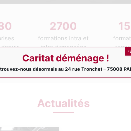
30
2700
1
rises
formations intra et
forma
 depuis
inter dispensées
reco
F
04
depuis 2004
dans 
Caritat déménage !
doma
trouvez-nous désormais au 24 rue Tronchet – 75008 PA
Actualités