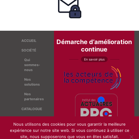
Démarche d’amélioration
ACCUEIL
continue
SOCIÉTÉ
En savoir plus
Qui
sommes-
nous
Nos
solutions
Nos
partenaires
CATALOGUE
ACTUALITÉ
Nous utilisons des cookies pour vous garantir la meilleure
Prix Caritat
expérience sur notre site web. Si vous continuez à utiliser ce
site, nous supposerons que vous en êtes satisfait.
CONTACT