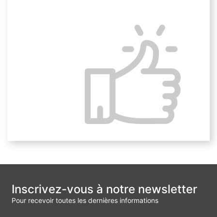
Au travers de 3 modules permettant d’appréhender
les
techniques de data visualisation
.
Une application sur les données des accidents
automobiles corporels sera réalisée afin d’approfondir
la
création de graphiques interactifs et sophistiqués.
Tout au long du parcours, alternez entre
la théorie et un
ensemble de cas pratiques
afin de
déployer les bonnes techniques de data visualisation.
Expérience utilisateur de la plateforme Talents LMS :
possibilité d’interagir, liker et commenter avec les
autres apprenants.
Inscrivez-vous à notre newsletter
Pour recevoir toutes les dernières informations