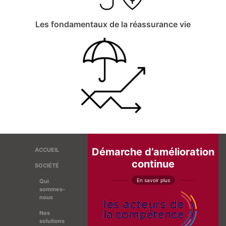
Les fondamentaux de la réassurance vie
Démarche d’amélioration
ACCUEIL
continue
SOCIÉTÉ
En savoir plus
Qui
sommes-
nous
Nos
solutions