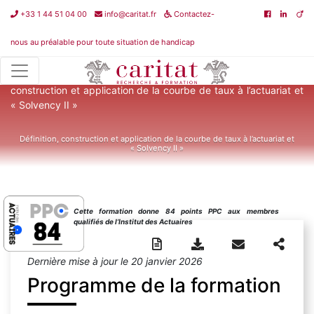
+33 1 44 51 04 00
info@caritat.fr
Contactez-
nous au préalable pour toute situation de handicap
Catalogue de formations
>
Solvabilité II
>
Définition,
construction et application de la courbe de taux à l’actuariat et
« Solvency II »
Définition, construction et application de la courbe de taux à l’actuariat et
« Solvency II »
Cette formation donne 84 points PPC aux membres
qualifiés de l’Institut des Actuaires
Dernière mise à jour le 20 janvier 2026
Programme de la formation