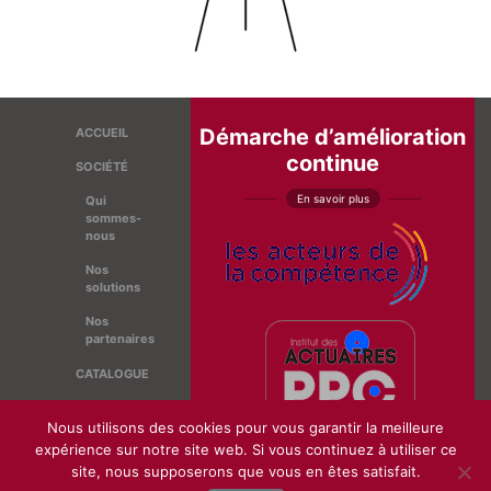
Démarche d’amélioration
ACCUEIL
continue
SOCIÉTÉ
En savoir plus
Qui
sommes-
nous
Nos
solutions
Nos
partenaires
CATALOGUE
ACTUALITÉ
Nous utilisons des cookies pour vous garantir la meilleure
Prix Caritat
expérience sur notre site web. Si vous continuez à utiliser ce
site, nous supposerons que vous en êtes satisfait.
CONTACT