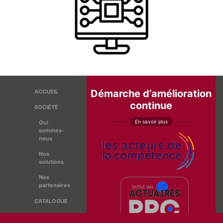
Démarche d’amélioration
ACCUEIL
continue
SOCIÉTÉ
En savoir plus
Qui
sommes-
nous
Nos
solutions
Nos
partenaires
CATALOGUE
ACTUALITÉ