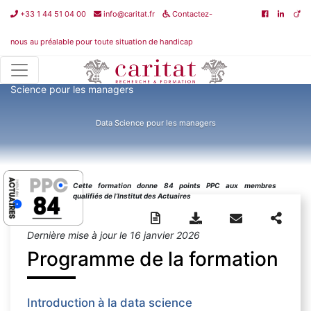
+33 1 44 51 04 00
info@caritat.fr
Contactez-
nous au préalable pour toute situation de handicap
Catalogue de formations
>
Intelligence Artificielle
>
Data
Science pour les managers
Data Science pour les managers
Cette formation donne 84 points PPC aux membres
qualifiés de l’Institut des Actuaires
Dernière mise à jour le 16 janvier 2026
Programme de la formation
Introduction à la data science