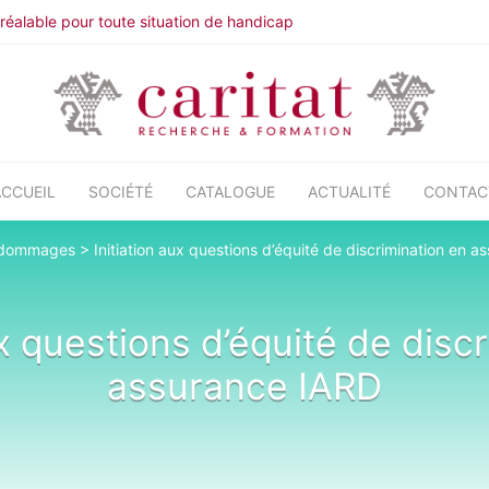
éalable pour toute situation de handicap
ACCUEIL
SOCIÉTÉ
CATALOGUE
ACTUALITÉ
CONTAC
 dommages
>
Initiation aux questions d’équité de discrimination en 
ux questions d’équité de disc
assurance IARD