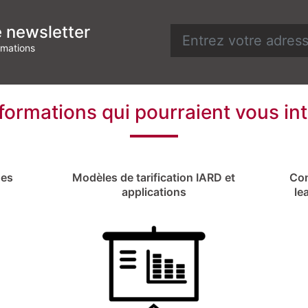
e newsletter
rmations
formations qui pourraient vous in
ues
Modèles de tarification IARD et
Con
applications
le