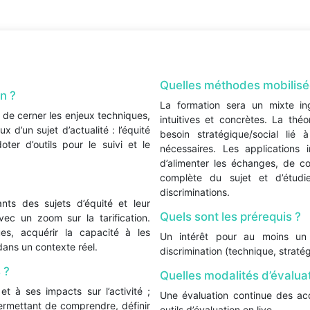
Quelles méthodes mobilisé
n ?
La formation sera un mixte ing
 de cerner les enjeux techniques,
intuitives et concrètes. La théo
 d’un sujet d’actualité : l’équité
besoin stratégique/social lié à
oter d’outils pour le suivi et le
nécessaires. Les applications i
d’alimenter les échanges, de c
complète du sujet et d’étudie
discriminations.
ants des sujets d’équité et leur
Quels sont les prérequis ?
avec un zoom sur la tarification.
es, acquérir la capacité à les
Un intérêt pour au moins un
 dans un contexte réel.
discrimination (technique, straté
 ?
Quelles modalités d’évaluat
et à ses impacts sur l’activité ;
Une évaluation continue des acq
permettant de comprendre, définir
outils d’évaluation en live.