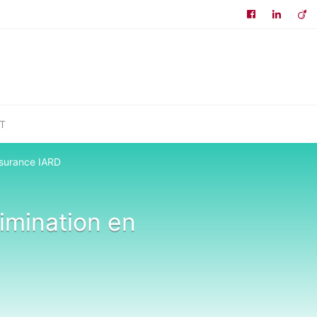
T
assurance IARD
rimination en