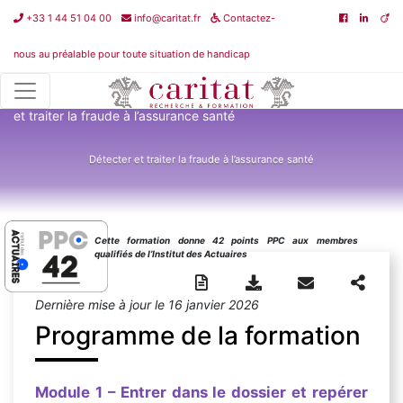
+33 1 44 51 04 00
info@caritat.fr
Contactez-
nous au préalable pour toute situation de handicap
Catalogue de formations
>
Juridique - Fiscal - Social
>
Détecter
et traiter la fraude à l’assurance santé
Détecter et traiter la fraude à l’assurance santé
Cette formation donne 42 points PPC aux membres
qualifiés de l’Institut des Actuaires
Dernière mise à jour le 16 janvier 2026
Programme de la formation
Module
1
– Entrer dans le dossier et repérer