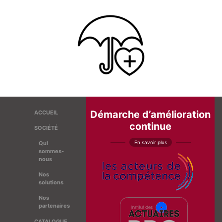
Démarche d’amélioration
ACCUEIL
continue
SOCIÉTÉ
En savoir plus
Qui
sommes-
nous
Nos
solutions
Nos
partenaires
CATALOGUE